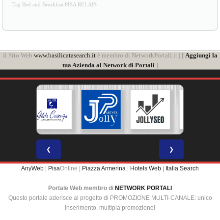
Tag Bed and Breakfast PISA RELAIS
il Sito Web
www.basilicatasearch.it
è membro di NetworkPortali.it | [
Aggiungi la
tua Azienda al Network di Portali
]
❮
❯
AnyWeb
|
Pisa
Online |
Piazza Armerina
|
Hotels Web
|
Italia Search
Portale Web membro di
NETWORK PORTALI
Questo portale aderisce al progetto di PROMOZIONE MULTI-CANALE: unico
inserimento, multipla promozione!