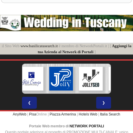
il Sito Web
www.basilicatasearch.it
è membro di NetworkPortali.it | [
Aggiungi la
tua Azienda al Network di Portali
]
❮
❯
AnyWeb
|
Pisa
Online |
Piazza Armerina
|
Hotels Web
|
Italia Search
Portale Web membro di
NETWORK PORTALI
Questo portale aderisce al progetto di PROMOZIONE MULTI-CANALE: unico