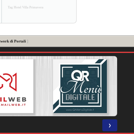
Tag Hotel Villa Primavera
twork di Portali
]
❯