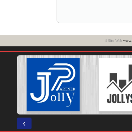
il Sito Web
www.b
❮