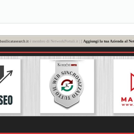
asilicatasearch.it
è membro di NetworkPortali.it | [
Aggiungi la tua Azienda al Ne