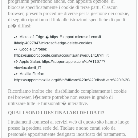
programmi permettono anche, con apposita opzione, di
bloccare specificatamente i cookie di terze parti. Ciascun
browser, presenta procedure diverse per la gestione dei cookie,
di seguito riportiamo il link alle istruzioni specifiche di quelli
pi� diffusi:
Microsoft Edge:� https: //support.microsoft.com/it-
it/help/4027947/microsoft-edge-delete-cookies
Google Chrome:
https://support.google.com/accounts/answer/61416?hl=it
Apple Safari: https://support.apple.com/kb/HT1677?
viewlocale=it_IT
Mozilla Firefox:
https://support.mozilla.org/it/kb/Attivare%20e%20disattivare%20i%20cook
Ricordiamo inoltre che, disabilitando completamente i cookie
nel browser, l�utente potrebbe non essere in grado di
utilizzare tutte le funzionalit� interattive.
QUALI SONO I DESTINATARI DEI DATI?
I trattamenti connessi ai servizi web di questo sito hanno luogo
presso la predetta sede del Titolare e sono curati solo da
personale appositamente designato incaricato del trattamento.