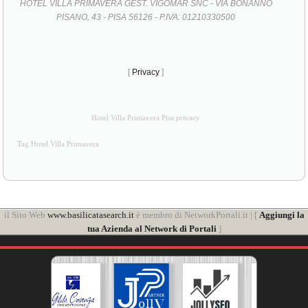
HOTEL VILLA PRIMAVERA GEST. VIGOMAR SNC - VIA BONANNO
PISANO, 43 - PISA 56126 - P.IVA: 01210330500
[
Privacy
]
Hotel Villa Primavera Pisa privacy
Tag Hotel Villa Primavera
il Sito Web
www.basilicatasearch.it
è membro di NetworkPortali.it | [
Aggiungi la
tua Azienda al Network di Portali
]