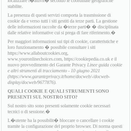
localizzare l�attivit� secondo le coordinate geografiche
stabilite.
La presenza di questi servizi comporta la trasmissione di
cookie da e verso tutti i siti gestiti da terze parti. La gestione
delle informazioni raccolte da �terze parti� � disciplinata
dalle relative informative cui si prega di fare riferimento.�
Per maggiori informazioni sui tipi di cookie, caratteristiche e
loro funzionamento � possibile consultare i siti
https://www.allaboutcookies.org,
www.youronlinechoices.com, https://cookiepedia.co.uk e il
nuovo provvedimento del Garante Privacy
Linee guida cookie
e altri strumenti di tracciamento - 10 giugno 2021
(https://www.garanteprivacy.it/home/docweb/-/docweb-
display/docweb/9677876).
QUALI COOKIE E QUALI STRUMENTI SONO
PRESENTI SUL NOSTRO SITO?
Sul nostro sito sono presenti solamente cookie necessari
tecnici o di sessione.�
L�utente ha la possibilit� bloccare o cancellare i cookie
tramite la configurazione del proprio browser. Di norma questi