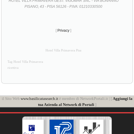
HOTEL VILLA PRIMAVERA GEST. VIGOMAR SNC - VIA BONANNO
PISANO, 43 - PISA 56126 - P.IVA: 01210330500
[
Privacy
]
Hotel Villa Primavera Pisa
Tag Hotel Villa Primavera
ricettiva
il Sito Web
www.basilicatasearch.it
è membro di NetworkPortali.it | [
Aggiungi la
tua Azienda al Network di Portali
]