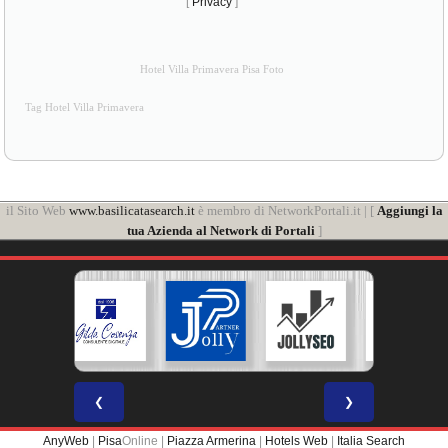
[
Privacy
]
Hotel Villa Primavera Pisa Foto
Tag Hotel Villa Primavera
il Sito Web
www.basilicatasearch.it
è membro di NetworkPortali.it | [
Aggiungi la
tua Azienda al Network di Portali
]
❮
❯
AnyWeb
|
Pisa
Online |
Piazza Armerina
|
Hotels Web
|
Italia Search