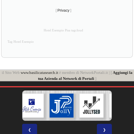
[
Privacy
]
Hotel Esempio Pisa tagcloud
Tag Hotel Esempio
il Sito Web
www.basilicatasearch.it
è membro di NetworkPortali.it | [
Aggiungi la
tua Azienda al Network di Portali
]
❮
❯