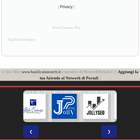
[
Privacy
]
Hotel Esempio Pisa
Tag Hotel Esempio
il Sito Web
www.basilicatasearch.it
è membro di NetworkPortali.it | [
Aggiungi la
tua Azienda al Network di Portali
]
❮
❯