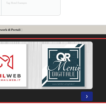
Tag Hotel Esempio
twork di Portali
]
❯