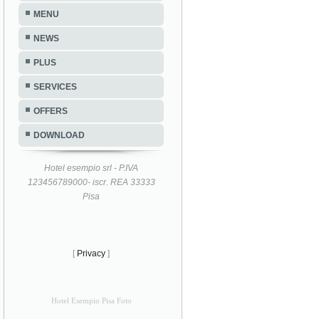
MENU
NEWS
PLUS
SERVICES
OFFERS
DOWNLOAD
Hotel esempio srl - P.IVA
123456789000- iscr. REA 33333
Pisa
[
Privacy
]
Hotel Esempio Pisa Foto