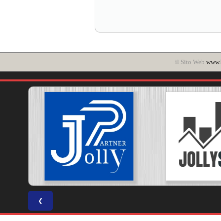
il Sito Web
www.b
❮