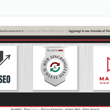
asilicatasearch.it
è membro di NetworkPortali.it | [
Aggiungi la tua Azienda al Ne
AnyWeb
|
Pisa
Online |
Piazza Armerina
|
Hotels Web
|
Italia Search