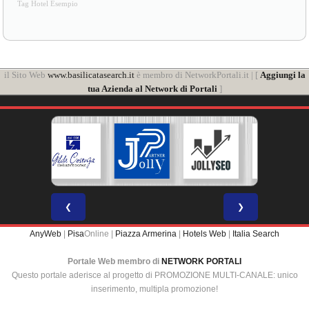
Tag Hotel Esempio
il Sito Web
www.basilicatasearch.it
è membro di NetworkPortali.it | [
Aggiungi la
tua Azienda al Network di Portali
]
❮
❯
AnyWeb
|
Pisa
Online |
Piazza Armerina
|
Hotels Web
|
Italia Search
Portale Web membro di
NETWORK PORTALI
Questo portale aderisce al progetto di PROMOZIONE MULTI-CANALE: unico
inserimento, multipla promozione!