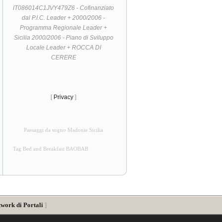
IT086014C1JVY479Z6 - Cofinanziato
dal P.I.C. Leader + 2000/2006 -
Programma Regionale Leader +
Sicilia 2000/2006 - Piano di Sviluppo
Locale Leader + ROCCA DI
CERERE
[
Privacy
]
Paesaggi da sogno Madonie Sicilia
Tag Bed and Breakfast BAOBAB
twork di Portali
]