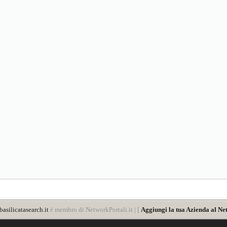
asilicatasearch.it
è membro di NetworkPortali.it | [
Aggiungi la tua Azienda al Ne