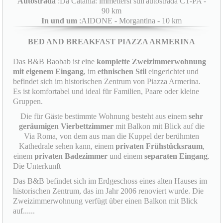
Autostrada
:Da Catania: immettersi sull'autostrada CT-PA -
90 km
In und um
:AIDONE - Morgantina - 10 km
BED AND BREAKFAST PIAZZA ARMERINA
Das B&B Baobab ist eine
komplette Zweizimmerwohnung
mit eigenem Eingang
, im
ethnischen Stil
eingerichtet und
befindet sich im historischen Zentrum von Piazza Armerina.
Es ist komfortabel und ideal für Familien, Paare oder kleine
Gruppen.
Die für Gäste bestimmte Wohnung besteht aus einem
sehr
geräumigen Vierbettzimmer
mit Balkon mit Blick auf die
Via Roma, von dem aus man die Kuppel der berühmten
Kathedrale sehen kann, einem
privaten Frühstücksraum
,
einem
privaten Badezimmer
und einem
separaten Eingang
.
Die Unterkunft
Das B&B befindet sich im Erdgeschoss eines alten Hauses im
historischen Zentrum, das im Jahr 2006 renoviert wurde. Die
Zweizimmerwohnung verfügt über einen Balkon mit Blick
auf......