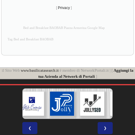
[
Privacy
]
Bed and Breakfast BAOBAB Piazza Armerina Google Map
Tag Bed and Breakfast BAOBAB
il Sito Web
www.basilicatasearch.it
è membro di NetworkPortali.it | [
Aggiungi la
tua Azienda al Network di Portali
]
❮
❯