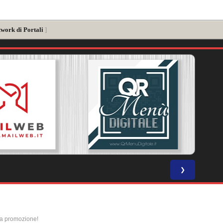
twork di Portali
]
❯
la promozione!