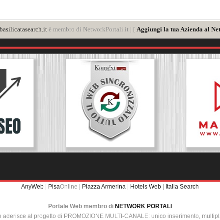
asilicatasearch.it
è membro di NetworkPortali.it | [
Aggiungi la tua Azienda al Ne
AnyWeb
|
Pisa
Online |
Piazza Armerina
|
Hotels Web
|
Italia Search
Portale Web membro di
NETWORK PORTALI
e aderisce al progetto di PROMOZIONE MULTI-CANALE: unico inserimento, multip