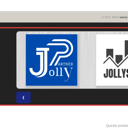
il Sito Web
www.b
❮
Questo portal