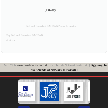
[
Privacy
]
Bed and Breakfast BAOBAB Piazza Armerina
Tag Bed and Breakfast BAOBAB
ricettiva
il Sito Web
www.basilicatasearch.it
è membro di NetworkPortali.it | [
Aggiungi la
tua Azienda al Network di Portali
]