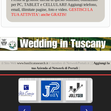
per PC, TABLET e CELLULARI! Aggiungi telefono,
email, illimitate pagine, foto e video.
GESTISCI LA
TUA ATTIVITA': anche GRATIS!
il Sito Web
www.basilicatasearch.it
è membro di NetworkPortali.it | [
Aggiungi la
tua Azienda al Network di Portali
]
❮
❯