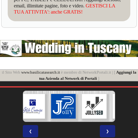
email, illimitate pagine, foto e video.
GESTISCI LA
TUA ATTIVITA': anche GRATIS!
il Sito Web
www.basilicatasearch.it
è membro di NetworkPortali.it | [
Aggiungi la
tua Azienda al Network di Portali
]
❮
❯