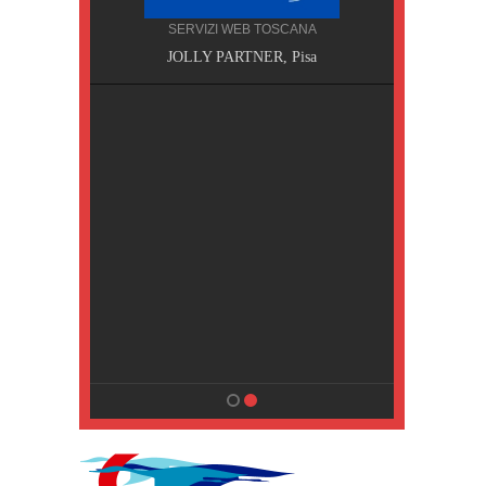
SERVIZI WEB TOSCANA
, Pisa
JOLLY PARTNER, Pisa
NA
MPING