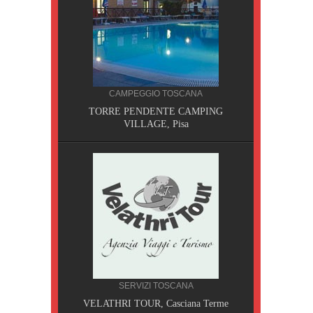
CAMPEGGIO TOSCANA
TORRE PENDENTE CAMPING
VILLAGE, Pisa
CILIA
SERVIZI TOSCANA
AOBAB,
VELATHRI TOUR, Casciana Terme