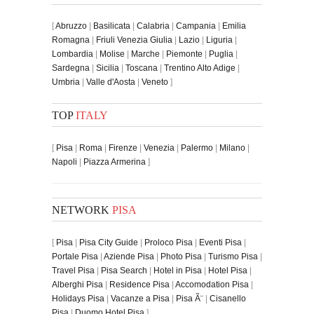
[
Abruzzo
|
Basilicata
|
Calabria
|
Campania
|
Emilia
Romagna
|
Friuli Venezia Giulia
|
Lazio
|
Liguria
|
Lombardia
|
Molise
|
Marche
|
Piemonte
|
Puglia
|
Sardegna
|
Sicilia
|
Toscana
|
Trentino Alto Adige
|
Umbria
|
Valle d'Aosta
|
Veneto
]
TOP
ITALY
[
Pisa
|
Roma
|
Firenze
|
Venezia
|
Palermo
|
Milano
|
Napoli
|
Piazza Armerina
]
NETWORK
PISA
[
Pisa
|
Pisa City Guide
|
Proloco Pisa
|
Eventi Pisa
|
Portale Pisa
|
Aziende Pisa
|
Photo Pisa
|
Turismo Pisa
|
Travel Pisa
|
Pisa Search
|
Hotel in Pisa
|
Hotel Pisa
|
Alberghi Pisa
|
Residence Pisa
|
Accomodation Pisa
|
Holidays Pisa
|
Vacanze a Pisa
|
Pisa Ã¨
|
Cisanello
Pisa
|
Duomo Hotel Pisa
]