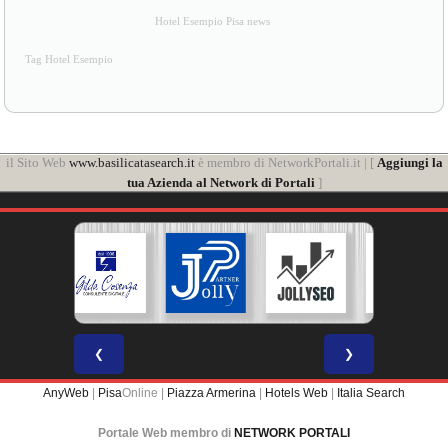
Hotel Esempio Pisa news
Tag Hotel Esempio
il Sito Web
www.basilicatasearch.it
è membro di NetworkPortali.it | [
Aggiungi la
tua Azienda al Network di Portali
]
❮
❯
AnyWeb
|
Pisa
Online |
Piazza Armerina
|
Hotels Web
|
Italia Search
Portale Web membro di
NETWORK PORTALI