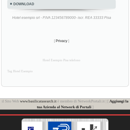
DOWNLOAD
Hotel esempio srl - P.IVA 123456789000- iscr. REA 33333 Pisa
[
Privacy
]
Hotel Esempio Pisa telefono
Tag Hotel Esempio
il Sito Web
www.basilicatasearch.it
è membro di NetworkPortali.it | [
Aggiungi la
tua Azienda al Network di Portali
]