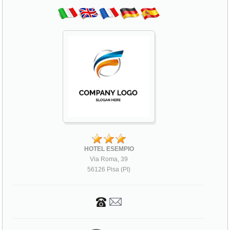
HOTEL ESEMPIO
Via Roma, 39
56126 Pisa (PI)