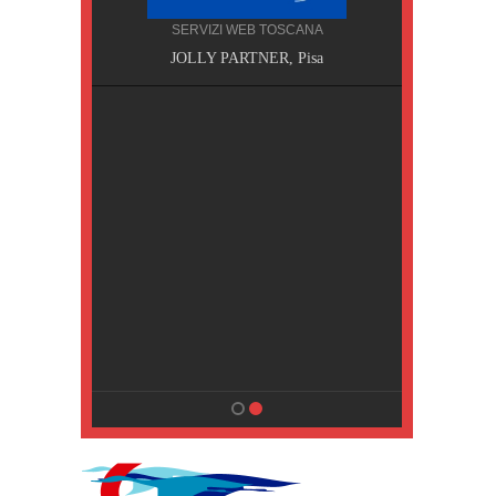
SERVIZI WEB TOSCANA
, Pisa
JOLLY PARTNER, Pisa
NA
MPING