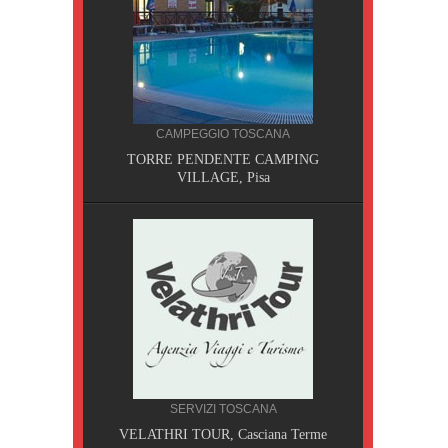
CAMPEGGIO TOSCANA
TORRE PENDENTE CAMPING
VILLAGE, Pisa
CILIA
SERVIZI TOSCANA
AOBAB,
VELATHRI TOUR, Casciana Terme