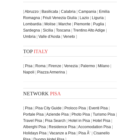
[
Abruzzo
|
Basilicata
|
Calabria
|
Campania
|
Emilia
Romagna
|
Friuli Venezia Giulia
|
Lazio
|
Liguria
|
Lombardia
|
Molise
|
Marche
|
Piemonte
|
Puglia
|
Sardegna
|
Sicilia
|
Toscana
|
Trentino Alto Adige
|
Umbria
|
Valle d'Aosta
|
Veneto
]
TOP
ITALY
[
Pisa
|
Roma
|
Firenze
|
Venezia
|
Palermo
|
Milano
|
Napoli
|
Piazza Armerina
]
NETWORK
PISA
[
Pisa
|
Pisa City Guide
|
Proloco Pisa
|
Eventi Pisa
|
Portale Pisa
|
Aziende Pisa
|
Photo Pisa
|
Turismo Pisa
|
Travel Pisa
|
Pisa Search
|
Hotel in Pisa
|
Hotel Pisa
|
Alberghi Pisa
|
Residence Pisa
|
Accomodation Pisa
|
Holidays Pisa
|
Vacanze a Pisa
|
Pisa Ã¨
|
Cisanello
Pisa
|
Duomo Hotel Pisa
]